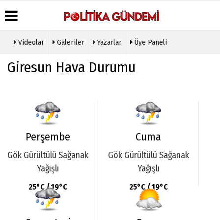
Videolar
Galeriler
Yazarlar
Üye Paneli
Üye Paneli
Hava
Köşe
Künye
Giresun Hava Durumu
Durumu
Yazarları
Haber
İletişim
Arşivi
Gazete
Video
Çerez
Manşetleri
Galeri
Gazete
Politikası
Arşivi
Anketler
Foto
Gizlilik
Galeri
Günün
Biyografiler
İlkeleri
Haberleri
Etkinlikler
Perşembe
Cuma
Gök Gürültülü Sağanak
Gök Gürültülü Sağanak
Yağışlı
Yağışlı
25°C / 19°C
25°C / 19°C