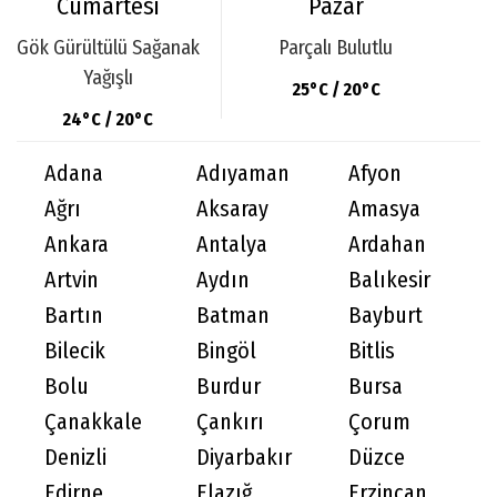
Cumartesi
Pazar
Gök Gürültülü Sağanak
Parçalı Bulutlu
Yağışlı
25°C / 20°C
24°C / 20°C
Adana
Adıyaman
Afyon
Ağrı
Aksaray
Amasya
Ankara
Antalya
Ardahan
Artvin
Aydın
Balıkesir
Bartın
Batman
Bayburt
Bilecik
Bingöl
Bitlis
Bolu
Burdur
Bursa
Çanakkale
Çankırı
Çorum
Denizli
Diyarbakır
Düzce
Edirne
Elazığ
Erzincan