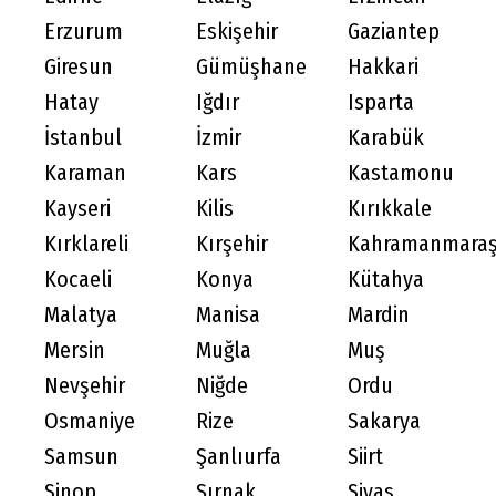
Erzurum
Eskişehir
Gaziantep
Giresun
Gümüşhane
Hakkari
Hatay
Iğdır
Isparta
İstanbul
İzmir
Karabük
Karaman
Kars
Kastamonu
Kayseri
Kilis
Kırıkkale
Kırklareli
Kırşehir
Kahramanmara
Kocaeli
Konya
Kütahya
Malatya
Manisa
Mardin
Mersin
Muğla
Muş
Nevşehir
Niğde
Ordu
Osmaniye
Rize
Sakarya
Samsun
Şanlıurfa
Siirt
Sinop
Şırnak
Sivas