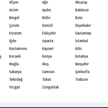
Afyon
Ağrı
Aksaray
Artvin
Aydın
Balıkesir
Bingöl
Bitlis
Bolu
Çorum
Denizli
Diyarbakır
Erzurum
Eskişehir
Gaziantep
Iğdır
Isparta
İstanbul
Kastamonu
Kayseri
Kilis
ş
Kocaeli
Konya
Kütahya
Muğla
Muş
Nevşehir
Sakarya
Samsun
Şanlıurfa
Tekirdağ
Tokat
Trabzon
Yozgat
Zonguldak