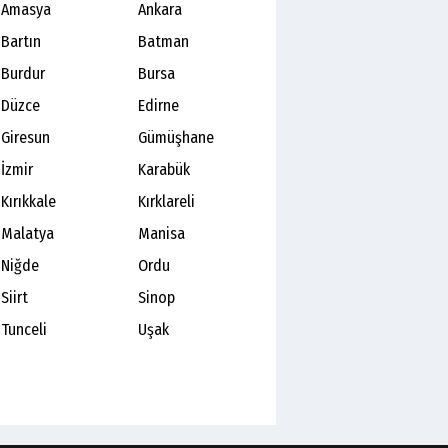
Amasya
Ankara
Bartın
Batman
Burdur
Bursa
Düzce
Edirne
Giresun
Gümüşhane
İzmir
Karabük
Kırıkkale
Kırklareli
Malatya
Manisa
Niğde
Ordu
Siirt
Sinop
Tunceli
Uşak