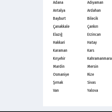
Adana
Adıyaman
Antalya
Ardahan
Bayburt
Bilecik
Çanakkale
Çankırı
Elazığ
Erzincan
Hakkari
Hatay
Karaman
Kars
Kırşehir
Kahramanmara
Mardin
Mersin
Osmaniye
Rize
Şırnak
Sivas
Van
Yalova