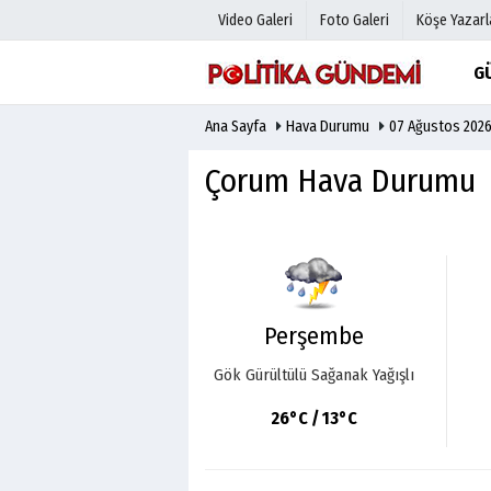
Video Galeri
Foto Galeri
Köşe Yazarl
G
Ana Sayfa
Hava Durumu
07 Ağustos 202
Üye Paneli
Hava Duru
Haber Arşivi
Gazete Man
Çorum Hava Durumu
Gazete Arşivi
Anketler
Günün Haberleri
Biyografile
Perşembe
Gök Gürültülü Sağanak Yağışlı
26°C / 13°C