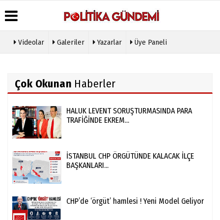
Videolar
Galeriler
Yazarlar
Üye Paneli
Üye Paneli
Hava
Köşe
Künye
Durumu
Yazarları
Haber
İletişim
Çok Okunan
Haberler
Arşivi
Gazete
Video
Çerez
Manşetleri
Galeri
Gazete
Politikası
Arşivi
Anketler
Foto
Gizlilik
HALUK LEVENT SORUŞTURMASINDA PARA
Galeri
Günün
Biyografiler
İlkeleri
TRAFİĞİNDE EKREM...
Haberleri
Etkinlikler
İSTANBUL CHP ÖRGÜTÜNDE KALACAK İLÇE
BAŞKANLARI...
CHP’de ‘örgüt’ hamlesi ! Yeni Model Geliyor