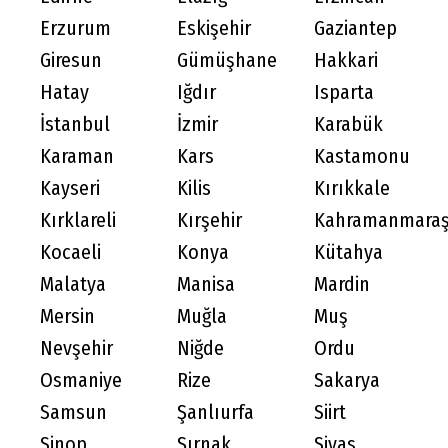
Erzurum
Eskişehir
Gaziantep
Giresun
Gümüşhane
Hakkari
Hatay
Iğdır
Isparta
İstanbul
İzmir
Karabük
Karaman
Kars
Kastamonu
Kayseri
Kilis
Kırıkkale
Kırklareli
Kırşehir
Kahramanmara
Kocaeli
Konya
Kütahya
Malatya
Manisa
Mardin
Mersin
Muğla
Muş
Nevşehir
Niğde
Ordu
Osmaniye
Rize
Sakarya
Samsun
Şanlıurfa
Siirt
Sinop
Şırnak
Sivas