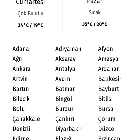
Pazar
Cumartesi
Sıcak
Çok Bulutlu
35°C / 20°C
34°C / 19°C
Adana
Adıyaman
Afyon
Ağrı
Aksaray
Amasya
Ankara
Antalya
Ardahan
Artvin
Aydın
Balıkesir
Bartın
Batman
Bayburt
Bilecik
Bingöl
Bitlis
Bolu
Burdur
Bursa
Çanakkale
Çankırı
Çorum
Denizli
Diyarbakır
Düzce
Edirne
Elazığ
Erzincan