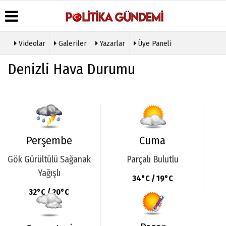
Videolar
Galeriler
Yazarlar
Üye Paneli
Üye Paneli
Hava
Köşe
Künye
Denizli Hava Durumu
Durumu
Yazarları
Haber
İletişim
Arşivi
Gazete
Video
Çerez
Manşetleri
Galeri
Gazete
Politikası
Arşivi
Anketler
Foto
Gizlilik
Galeri
Günün
Biyografiler
İlkeleri
Haberleri
Etkinlikler
Perşembe
Cuma
Gök Gürültülü Sağanak
Parçalı Bulutlu
Yağışlı
34°C / 19°C
32°C / 20°C