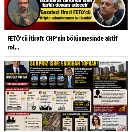
FETÖ’cü itirafı: CHP’nin bölünmesinde aktif
rol...