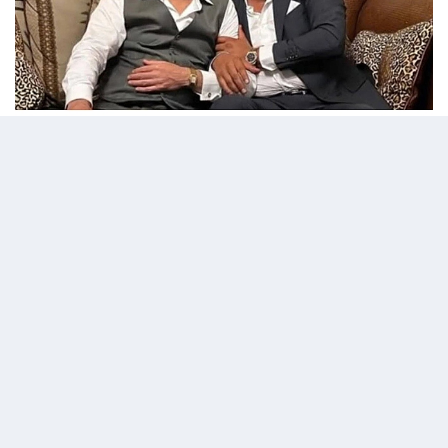
16 Mayıs 2025 - 07:13
Editör:
admin
Şahinler Çetesi ile irtibatlı olduğu ve kara para
akladığı suçlamasıyla tutuklanan Neslim
Güngen’in "kasası" olduğu iddia edilen Gökhan
Göz, “Rüşvet verip tutuklanmadı iddiası” başlıklı
haberin ardından tutuklandı.
BirGün’ün haberine göre; Göz’ün eski sevgilisi
olduğunu belirten bir kadın 30 Nisan’da İstanbul
Cumhuriyet Başsavcılığı’na suç duyurusunda