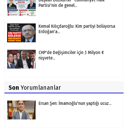
Partisi'nin de genel...
Kemal Kılıçdaroğlu: Kim partiyi bölüyorsa
Erdoğan'a...
CHP'de Değişimciler için ,1 Milyon €
rüşvete...
Son
Yorumlananlar
Ersan Şen: İmamoğlu'nun yaptığı ucuz...