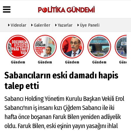
Videolar
Galeriler
Yazarlar
Üye Paneli
Üye Paneli
Hava
Köşe
Künye
Durumu
Yazarları
Haber
İletişim
Arşivi
Gazete
Video
Çerez
Manşetleri
Galeri
Gazete
Politikası
Gündem
Gündem
Gündem
Gündem
Günd
Arşivi
Anketler
Foto
Gizlilik
Galeri
Günün
Biyografiler
İlkeleri
Sabancıların eski damadı hapis
Haberleri
Etkinlikler
talep etti
Sabancı Holding Yönetim Kurulu Başkan Vekili Erol
Sabancı'nın iş insanı kızı Çiğdem Sabancı ile iki
hafta önce boşanan Faruk Bilen yeniden adliyelik
oldu. Faruk Bilen, eski eşinin yayın yasağını ihlal