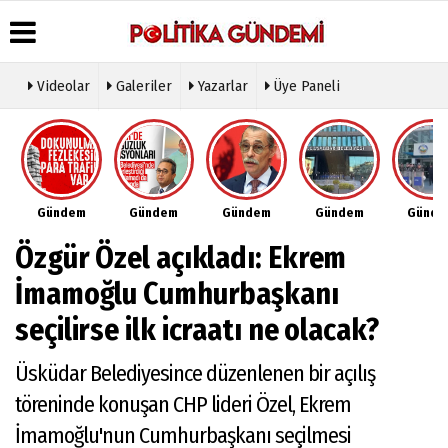
Videolar
Galeriler
Yazarlar
Üye Paneli
Üye Paneli
Hava
Köşe
Künye
Durumu
Yazarları
Haber
İletişim
Arşivi
Gazete
Video
Çerez
Manşetleri
Galeri
Gazete
Politikası
Gündem
Gündem
Gündem
Gündem
Günd
Arşivi
Anketler
Foto
Gizlilik
Galeri
Günün
Biyografiler
İlkeleri
Özgür Özel açıkladı: Ekrem
Haberleri
Etkinlikler
İmamoğlu Cumhurbaşkanı
seçilirse ilk icraatı ne olacak?
Üsküdar Belediyesince düzenlenen bir açılış
töreninde konuşan CHP lideri Özel, Ekrem
İmamoğlu'nun Cumhurbaşkanı seçilmesi