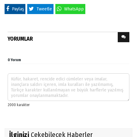
Paylaş
Tweetle
WhatsApp
YORUMLAR
0 Yorum
İlginizi
Çekebilecek Haberler