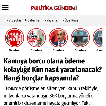
Videolar
Galeriler
Yazarlar
Üye Paneli
Üye Paneli
Hava
Köşe
Künye
Durumu
Yazarları
Haber
İletişim
Arşivi
Gazete
Video
Çerez
Manşetleri
Galeri
Gazete
Politikası
Gündem
Gündem
Gündem
Gündem
Günd
Arşivi
Anketler
Foto
Gizlilik
Galeri
Günün
Biyografiler
İlkeleri
Kamuya borcu olana ödeme
Haberleri
Etkinlikler
kolaylığı! Kim nasıl yararlanacak?
Hangi borçlar kapsamda?
TBMM'de görüşmeleri süren yeni kanun teklifiyle,
milyonlarca vatandaşın SGK borçlarına yönelik
önemli bir düzenleme hayata geçiriliyor. Teklif