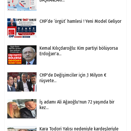
CHP’de ‘örgüt’ hamlesi ! Yeni Model Geliyor
Kemal Kılıçdaroğlu: Kim partiyi bölüyorsa
Erdoğan'a...
CHP'de Değişimciler için ,1 Milyon €
rüşvete...
İş adamı Ali Ağaoğlu'nun 72 yaşında bir
kez...
Kara Todori Yalısı nedeniyle kardeşleriyle