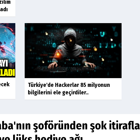
zılım
ladı
ecek
Türkiye'de Hackerlar 85 milyonun
bilgilerini ele geçirdiler..
ba'nın şoföründen şok itirafla
ve lüks hediye ağı