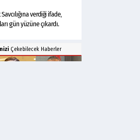
avcılığına verdiği ifade,
ları gün yüzüne çıkardı.
inizi
Çekebilecek Haberler
etenin ünlü ismi kimle aşk
ıyor?