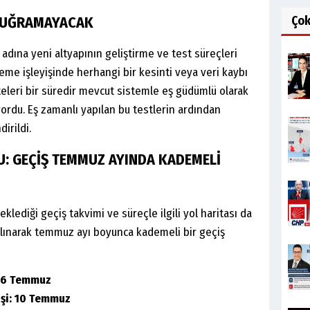
Ço
E UĞRAMAYACAK
adına yeni altyapının geliştirme ve test süreçleri
leme işleyişinde herhangi bir kesinti veya veri kaybı
eleri bir süredir mevcut sistemle eş güdümlü olarak
ordu. Eş zamanlı yapılan bu testlerin ardından
irildi.
DU: GEÇİŞ TEMMUZ AYINDA KADEMELİ
klediği geçiş takvimi ve süreçle ilgili yol haritası da
 alınarak temmuz ayı boyunca kademeli bir geçiş
: 6 Temmuz
işi: 10 Temmuz