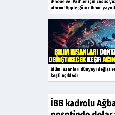
iPhone ve iPad’ler için casus ya
alarmı! Apple güncelleme yayın
Bilim insanları dünyayı değiştir
keşfi açıkladı
İBB kadrolu Ağba
poşetinde dolar 