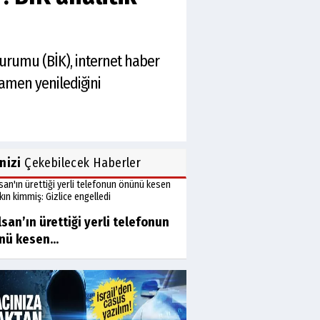
 Kurumu (BİK), internet haber
mamen yenilediğini
inizi
Çekebilecek Haberler
san’ın ürettiği yerli telefonun
nü kesen...