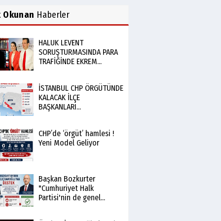
k Okunan
Haberler
HALUK LEVENT
SORUŞTURMASINDA PARA
TRAFİĞİNDE EKREM...
İSTANBUL CHP ÖRGÜTÜNDE
KALACAK İLÇE
BAŞKANLARI...
CHP’de ‘örgüt’ hamlesi !
Yeni Model Geliyor
Başkan Bozkurter
"Cumhuriyet Halk
Partisi'nin de genel...