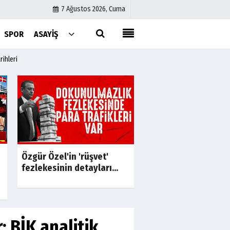
7 Ağustos 2026, Cuma
SPOR
ASAYIŞ
rihleri
Künye
İletişim
Çerez Politikası
Gizlilik İlkeleri
a
S
İbrahim Babacan'ın
Özgür Özel'in 'rüşvet'
yazışmaları ortaya ç
fezlekesinin detayları...
Devleti...
: BİK analitik