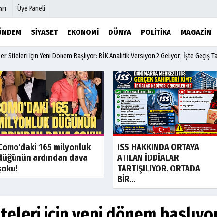
Üye Paneli
arı
ÜNDEM
SIYASET
EKONOMI
DÜNYA
POLITIKA
MAGAZIN
r Siteleri Için Yeni Dönem Başlıyor: BİK Analitik Versiyon 2 Geliyor; İşte Geçiş Ta
mu
Köşe Yazarları
şetleri
Video Galeri
Foto Galeri
r
Etkinlikler
Son Dakika
Son Dakik
Como'daki 165 milyonluk
ISS HAKKINDA ORTAYA
düğünün ardından dava
ATILAN İDDİALAR
şoku!
TARTIŞILIYOR. ORTADA
BİR...
teleri için yeni dönem başlıyor