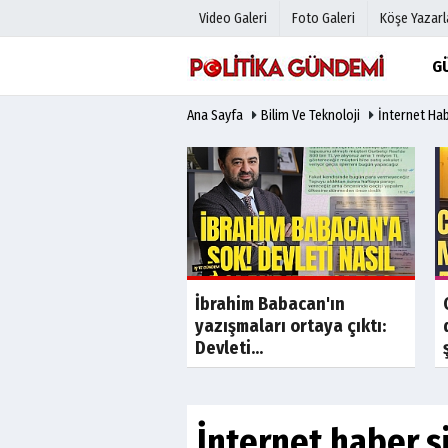
Video Galeri
Foto Galeri
Köşe Yazarl
G
Ana Sayfa
Bilim Ve Teknoloji
İnternet Habe
Üye Paneli
Hava Duru
Haber Arşivi
Gazete Man
Gazete Arşivi
Anketler
Günün Haberleri
Biyografile
Son Dakika
Özel'in 'rüşvet'
İbrahim Babacan'ın
esinin detayları...
yazışmaları ortaya çıktı:
Devleti...
İnternet haber si