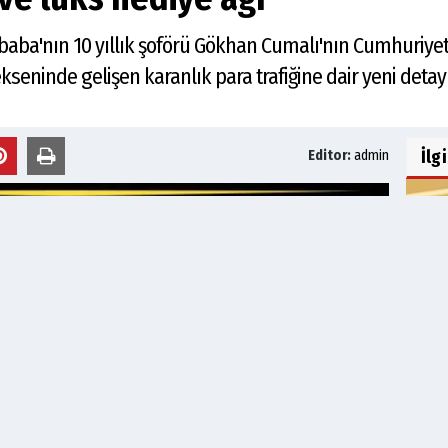
ğbaba'nın 10 yıllık şoförü Gökhan Cumalı'nın Cumhuriyet S
kseninde gelişen karanlık para trafiğine dair yeni detay
İlg
Editor:
admin
Sosy
yaş