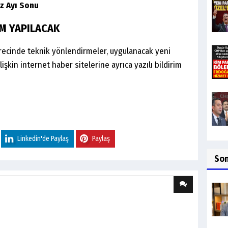
z Ayı Sonu
İM YAPILACAK
recinde teknik yönlendirmeler, uygulanacak yeni
lişkin internet haber sitelerine ayrıca yazılı bildirim
Linkedin'de Paylaş
Paylaş
So