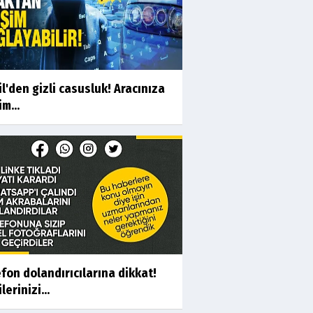
il'den gizli casusluk! Aracınıza
im...
fon dolandırıcılarına dikkat!
lerinizi...