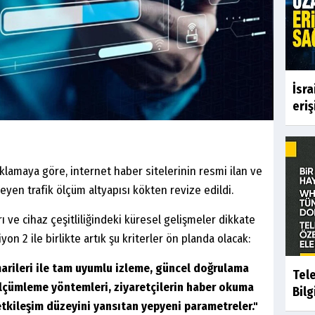
İsra
eriş
klamaya göre, internet haber sitelerinin resmi ilan ve
eyen trafik ölçüm altyapısı kökten revize edildi.
rı ve cihaz çeşitliliğindeki küresel gelişmeler dikkate
on 2 ile birlikte artık şu kriterler ön planda olacak:
arileri ile tam uyumlu izleme, güncel doğrulama
Tele
 ölçümleme yöntemleri, ziyaretçilerin haber okuma
Bilgi
etkileşim düzeyini yansıtan yepyeni parametreler."