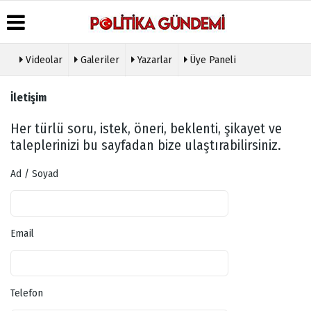
Videolar
Galeriler
Yazarlar
Üye Paneli
Üye Paneli
Hava
Köşe
Künye
İletişim
Durumu
Yazarları
Haber
İletişim
Arşivi
Gazete
Video
Çerez
Her türlü soru, istek, öneri, beklenti, şikayet ve
Manşetleri
Galeri
Gazete
Politikası
taleplerinizi bu sayfadan bize ulaştırabilirsiniz.
Arşivi
Anketler
Foto
Gizlilik
Galeri
Günün
Biyografiler
İlkeleri
Ad / Soyad
Haberleri
Etkinlikler
Email
Telefon