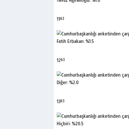
Yavuz Ağıralioğlu: %1.6
11
63
Fatih Erbakan: %1.5
12
63
Diğer: %2.0
13
63
Hiçbiri: %20.5