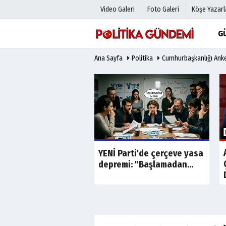
Video Galeri
Foto Galeri
Köşe Yazarl
G
Ana Sayfa
Politika
Cumhurbaşkanlığı Ank
Üye Paneli
Hava Duru
Haber Arşivi
Gazete Man
Gazete Arşivi
Anketler
Günün Haberleri
Biyografile
Son Dakika
Son Dakika
'da "görüntülü
YENİ Parti'de çerçeve yasa
" fuhuş ve...
depremi: "Başlamadan...