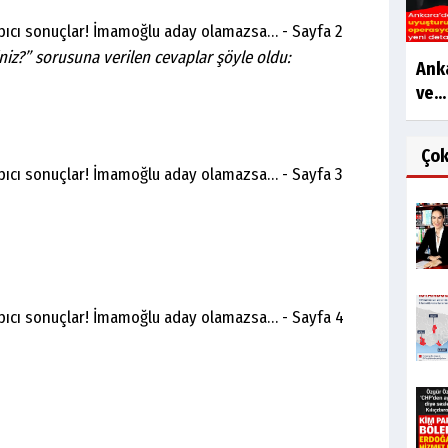
niz?” sorusuna verilen cevaplar şöyle oldu:
Anka
ve...
Ço