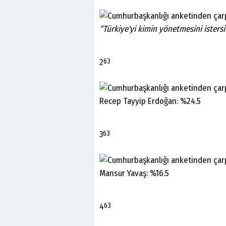
“Türkiye'yi kimin yönetmesini istersi
2
63
Recep Tayyip Erdoğan: %24.5
3
63
Mansur Yavaş: %16.5
4
63