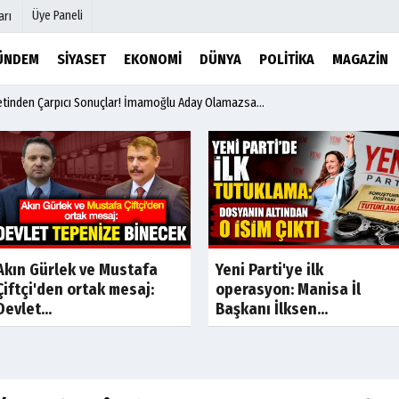
Üye Paneli
arı
ÜNDEM
SIYASET
EKONOMI
DÜNYA
POLITIKA
MAGAZIN
etinden Çarpıcı Sonuçlar! İmamoğlu Aday Olamazsa…
mu
Köşe Yazarları
şetleri
Video Galeri
Foto Galeri
r
Etkinlikler
Yeni Parti'ye ilk
Son Dakika
Son Dakik
Akın Gürlek ve Mustafa
operasyon: Manisa İl
Çiftçi'den ortak mesaj:
Başkanı İlksen...
Devlet...