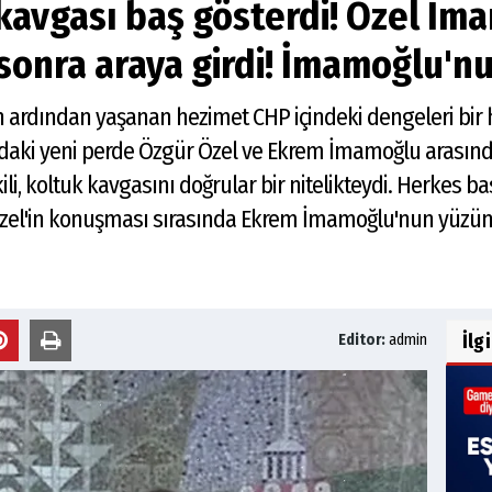
kavgası baş gösterdi! Özel İm
onra araya girdi! İmamoğlu'nu
 ardından yaşanan hezimet CHP içindeki dengeleri bir 
aki yeni perde Özgür Özel ve Ekrem İmamoğlu arasında
ili, koltuk kavgasını doğrular bir nitelikteydi. Herkes b
zel'in konuşması sırasında Ekrem İmamoğlu'nun yüzünd
İlg
Editor:
admin