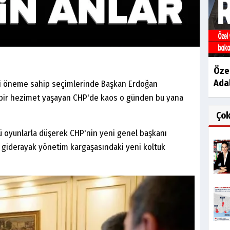
Öze
Adal
ihi öneme sahip seçimlerinde Başkan Erdoğan
bir hezimet yaşayan CHP'de kaos o günden bu yana
Ço
lü oyunlarla düşerek CHP'nin yeni genel başkanı
 giderayak yönetim kargaşasındaki yeni koltuk