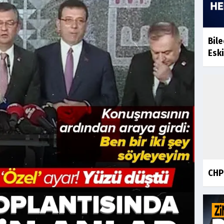
Bile
Eski
CHP 