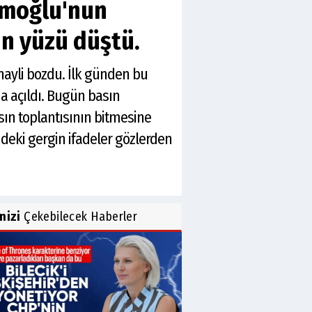
amoğlu'nun
n yüzü düştü.
hayli bozdu. İlk günden bu
 açıldı. Bugün basın
asın toplantısının bitmesine
eki gergin ifadeler gözlerden
inizi
Çekebilecek Haberler