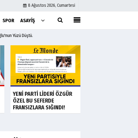
8 Ağustos 2026, Cumartesi
SPOR
ASAYIŞ
lu'nun Yüzü Düştü.
Künye
İletişim
Çerez Politikası
Gizlilik İlkeleri
a
Son Dakika
S
Ankara'da "görüntü
YENİ PARTİ LİDERİ ÖZGÜR
teyitli" fuhuş ve...
ÖZEL BU SEFERDE
FRANSIZLARA SIĞINDI!