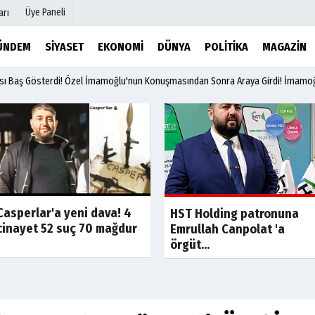
Üye Paneli
arı
ÜNDEM
SIYASET
EKONOMI
DÜNYA
POLITIKA
MAGAZIN
sı Baş Gösterdi! Özel İmamoğlu'nun Konuşmasından Sonra Araya Girdi! İmamoğ
mu
Köşe Yazarları
şetleri
Video Galeri
Foto Galeri
r
Etkinlikler
Casperlar'a yeni dava! 4
Son Dakika
Son Dakik
HST Holding patronuna
cinayet 52 suç 70 mağdur
Emrullah Canpolat 'a
örgüt...