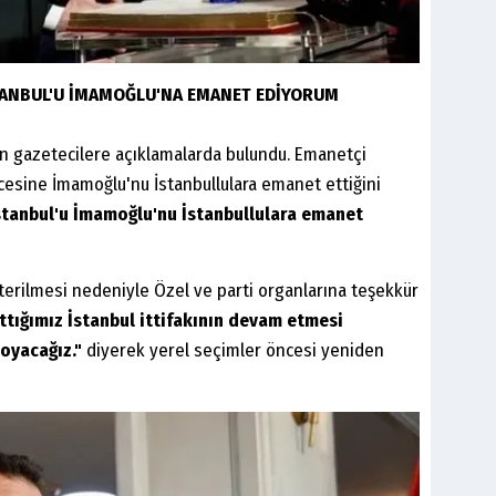
İSTANBUL'U İMAMOĞLU'NA EMANET EDİYORUM
an gazetecilere açıklamalarda bulundu. Emanetçi
rcesine İmamoğlu'nu İstanbullulara emanet ettiğini
stanbul'u İmamoğlu'nu İstanbullulara emanet
erilmesi nedeniyle Özel ve parti organlarına teşekkür
ttığımız İstanbul ittifakının devam etmesi
koyacağız."
diyerek yerel seçimler öncesi yeniden