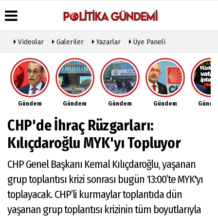
Videolar
Galeriler
Yazarlar
Üye Paneli
Üye Paneli
Hava
Köşe
Künye
Durumu
Yazarları
Haber
İletişim
Arşivi
Gazete
Video
Çerez
Manşetleri
Galeri
Gazete
Politikası
Gündem
Gündem
Gündem
Gündem
Günd
Arşivi
Anketler
Foto
Gizlilik
Galeri
Günün
Biyografiler
İlkeleri
CHP'de İhraç Rüzgarları:
Haberleri
Etkinlikler
Kılıçdaroğlu MYK'yı Topluyor
CHP Genel Başkanı Kemal Kılıçdaroğlu, yaşanan
grup toplantısı krizi sonrası bugün 13:00’te MYK'yı
toplayacak. CHP’li kurmaylar toplantıda dün
yaşanan grup toplantısı krizinin tüm boyutlarıyla