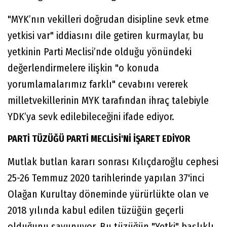
"MYK’nın vekilleri doğrudan disipline sevk etme
yetkisi var" iddiasını dile getiren kurmaylar, bu
yetkinin Parti Meclisi’nde olduğu yönündeki
değerlendirmelere ilişkin "o konuda
yorumlamalarımız farklı" cevabını vererek
milletvekillerinin MYK tarafından ihraç talebiyle
YDK’ya sevk edilebileceğini ifade ediyor.
PARTİ TÜZÜĞÜ PARTİ MECLİSİ'Nİ İŞARET EDİYOR
Mutlak butlan kararı sonrası Kılıçdaroğlu cephesi
25-26 Temmuz 2020 tarihlerinde yapılan 37'inci
Olağan Kurultay döneminde yürürlükte olan ve
2018 yılında kabul edilen tüzüğün geçerli
olduğunu savunuyor. Bu tüzüğün "Yetki" başlıklı